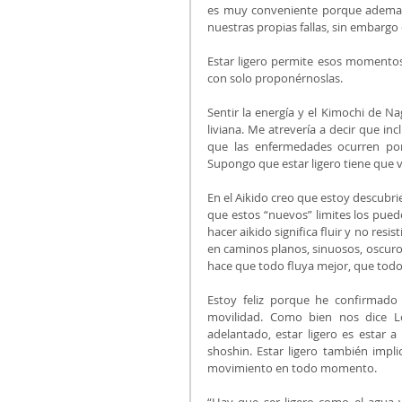
es muy conveniente porque ademas 
nuestras propias fallas, sin embargo
Estar ligero permite esos momentos 
con solo proponérnoslas. 
Sentir la energía y el Kimochi de Na
liviana. Me atrevería a decir que in
que las enfermedades ocurren por
Supongo que estar ligero tiene que v
En el Aikido creo que estoy descubri
que estos “nuevos” limites los pue
hacer aikido significa fluir y no resis
en caminos planos, sinuosos, oscuros,
hace que todo fluya mejor, que todo 
Estoy feliz porque he confirmado 
movilidad. Como bien nos dice L
adelantado, estar ligero es estar
shoshin. Estar ligero también impli
movimiento en todo momento.
“Hay que ser ligero como el agua y