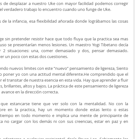
de desplazar a nuestro Uke con mayor facilidad podemos corregir 
 el verdadero trabajo lo encuentro cuando uno funge de Uke. 
de la infancia, esa flexibilidad añorada donde lográbamos las cosas 
ge sin pretender resistir hace que todo fluya que la practica sea mas 
cluso se presentarían menos lesiones. Un maestro Yogi Tibetano decía 
 2 situaciones: una, comer demasiado y dos, pensar demasiado. 
er un poco con estas dos cuestiones. 
endo nuevos limites con este “nuevo” pensamiento de ligereza, Siento 
do poner yo con una actitud mental diferente.He comprendido que el 
tir el transitar de nuestra esencia en esta vida. Hay que aprender a fluir 
 brillantes, altos y bajos. La práctica de este pensamiento de ligereza 
avance en la dirección correcta. 
que estancarse tiene que ver solo con la mentalidad. No con la 
ore en la practica, hay un momento donde estas lento o estas 
 a tiempo en todo momento e implica una mente de principiante de 
ca no cargar con los demás ni con sus creencias, estar en paz y en 
 adaptarse a cualquier recipiente” decía Bruce Lee. Sabiamente las 