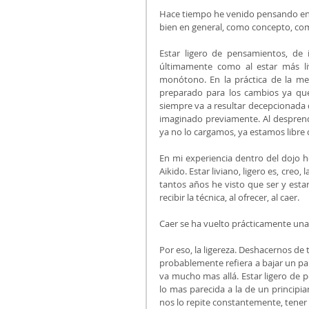
Hace tiempo he venido pensando en la
bien en general, como concepto, co
Estar ligero de pensamientos, de 
últimamente como al estar más li
monótono. En la práctica de la me
preparado para los cambios ya que
siempre va a resultar decepcionada 
imaginado previamente. Al desprende
ya no lo cargamos, ya estamos libre d
En mi experiencia dentro del dojo h
Aikido. Estar liviano, ligero es, creo
tantos años he visto que ser y esta
recibir la técnica, al ofrecer, al caer.
Caer se ha vuelto prácticamente una
Por eso, la ligereza. Deshacernos de
probablemente refiera a bajar un par
va mucho mas allá. Estar ligero de 
lo mas parecida a la de un principia
nos lo repite constantemente, tener l