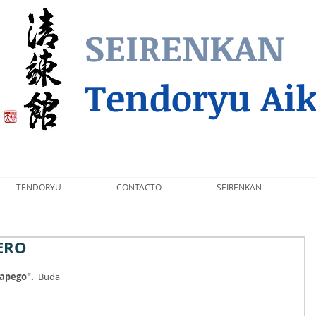
SEIRENKAN
Tendoryu Aik
TENDORYU
CONTACTO
SEIRENKAN
GERO
 apego".
  Buda