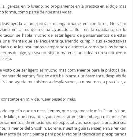
 ligereza, en lo liviano, no propiamente en la practica en el dojo mas 
mo forma, como parte de nuestras vidas.
ideas ayuda a no contraer o engancharse en conflictos. He visto 
viano en la mente me ha ayudado a fluir en lo cotidiano, en lo 
ditación se habla mucho de estar ligero de pensamientos de estar 
 una mente que se encuentra queriendo cumplir sus expectativas 
dado que los resultados siempre son distintos a como nos los hemos 
rnos de algo, ya sea un objeto material, una idea o un sentimiento 
e ello.
e visto que ser ligero es mucho mas conveniente para la práctica del 
, la manera de sentir y fluir en este bello arte. Curiosamente, después de 
r liviano ayuda muchísimo a desplazarnos, a movernos, a practicar, a 
 constante en mi vida. “Caer pesado” más.
 todo aquello que no necesitemos, que cargamos de más. Estar liviano, 
 de kilos, que bastante ayuda en el tatami, sin embargo mi confesión 
pensamientos, de emociones, de expectativas hace que la práctica sea 
nte, la mente del Shoshin. Lorena, nuestra guía (Sensei) en Seirenkan 
a mente de principiante para poder recibir la técnica sin precipitarnos 